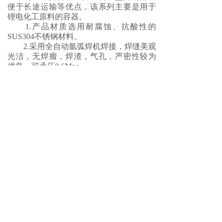
便于长途运输等优点，该系列主要是用于
锂电化工原料的容器。
1.产品材质选用耐腐蚀、抗酸性的
SUS304不锈钢材料。
2.采用全自动氩弧焊机焊接，焊缝美观
光洁，无焊瘤，焊渣，气孔，严密性较为
优良，可承压0.6Mpa。
3.我公司采用电解抛光工艺，内电解外
抛光，也可根据用户需求进行整体电解，
能将容器内部在焊接过程中产生的焊缝蓝
色、红色斑迹彻底清除，从本质上解决了
桶内光洁度的难题，可使焊缝与桶体同时
达到镜面的效果，确保了产品的长期、安
全使用。