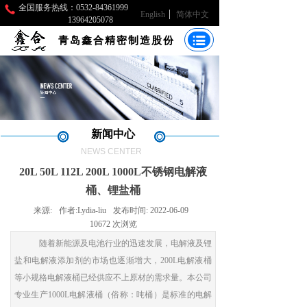
全国服务热线：0532-84361999
English
简体中文
13964205078
青岛鑫合精密制造股份
新闻中心
NEWS CENTER
20L 50L 112L 200L 1000L不锈钢电解液
桶、锂盐桶
来源:
作者:
Lydia-liu
发布时间:
2022-06-09
10672
次浏览
随着新能源及电池行业的迅速发展，电解液及锂
盐和电解液添加剂的市场也逐渐增大，200L电解液桶
等小规格电解液桶已经供应不上原材的需求量。本公司
专业生产1000L电解液桶（俗称：吨桶）是标准的电解