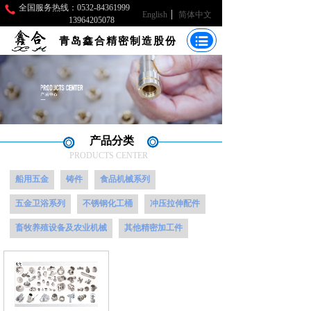
全国服务热线：0532-84361999
English
简体中文
13964205078
青岛鑫合精密制造股份
产品分类
PRODUCTS CENTER
船用五金
铸件
食品机械系列
五金卫浴系列
不锈钢化工桶
冲压拉伸配件
畜牧养殖设备及农业机械
其他精密加工件