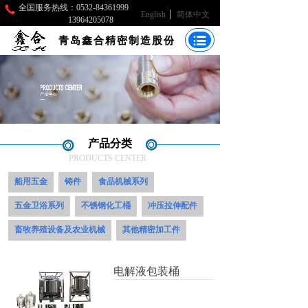
全国服务热线：0532-84361999
English
简体中文
13964205078
青岛鑫合精密制造股份
产品分类
PRODUCTS CENTER
船用五金
铸件
食品机械系列
五金卫浴系列
不锈钢化工桶
冲压拉伸配件
畜牧养殖设备及农业机械
其他精密加工件
电解液包装桶